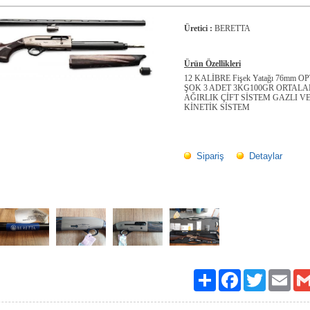
Üretici :
BERETTA
Ürün Özellikleri
12 KALİBRE Fişek Yatağı 76mm O
ŞOK 3 ADET 3KG100GR ORTAL
AĞIRLIK ÇİFT SİSTEM GAZLI V
KİNETİK SİSTEM
Sipariş
Detaylar
Paylaş
Facebook
Twitter
Email