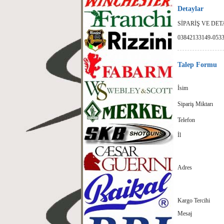
Detaylar
SİPARİŞ VE DETA
03842133149-053
Talep Formu
İsim
Sipariş Miktarı
Telefon
İl
Adres
Kargo Tercihi
Mesaj