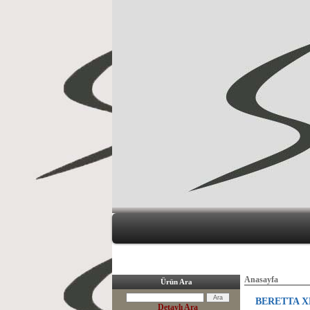
Anasayfa
Ürün Ara
BERETTA X
Detaylı Ara