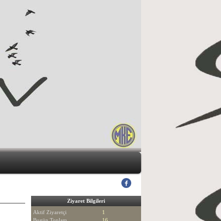
Ziyaret Bilgileri
Aktif Ziyaretçi
1
Bugün Toplam
16