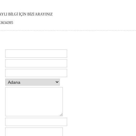
YLI BİLGİ İÇİN BİZİ ARAYINIZ
33634395