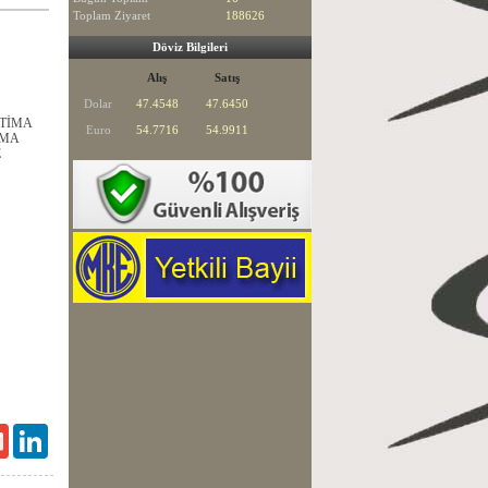
Toplam Ziyaret
188626
Döviz Bilgileri
Alış
Satış
Dolar
47.4548
47.6450
PTİMA
Euro
54.7716
54.9911
AMA
E
Gmail
LinkedIn